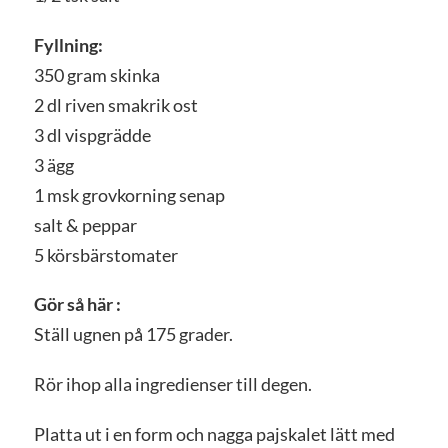
Fyllning:
350 gram skinka
2 dl riven smakrik ost
3 dl vispgrädde
3 ägg
1 msk grovkorning senap
salt & peppar
5 körsbärstomater
Gör så här :
Ställ ugnen på 175 grader.
Rör ihop alla ingredienser till degen.
Platta ut i en form och nagga pajskalet lätt med