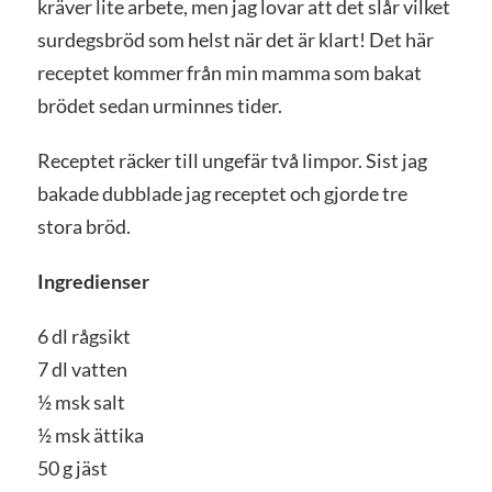
kräver lite arbete, men jag lovar att det slår vilket
surdegsbröd som helst när det är klart! Det här
receptet kommer från min mamma som bakat
brödet sedan urminnes tider.
Receptet räcker till ungefär två limpor. Sist jag
bakade dubblade jag receptet och gjorde tre
stora bröd.
Ingredienser
6 dl rågsikt
7 dl vatten
½ msk salt
½ msk ättika
50 g jäst